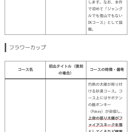
します。なお、本作
で初めて「ジャング
ルでも雪山でもない
DKコース」として話
題。
フラワーカップ
初出タイトル（復刻
コース名
コースの特徴・備考
の場合）
灼熱の太陽が照り付
ける砂漠コース。コ
ース上にはサボテン
の敵ポンキー
（Pokey）が徘徊し、
上空の怒り太陽がフ
ァイアスネークを落
としてくるなど障害