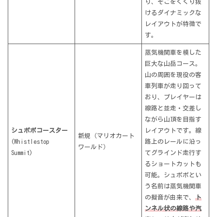
り、そこをくぐり抜
けるダイナミックな
レイアウトが特徴で
す​。
蒸気機関車を模した
巨大な山岳コース。
山の周囲を現役の客
車列車が走り回って
おり、プレイヤーは
線路と並走・交差し
ながら山頂を目指す
シュポポコースター
レイアウトです。線
新規（マリオカート
(Whistlestop
路上のレールに沿っ
ワールド）
Summit)
てグラインド走行す
るショートカットも
可能。シュポポとい
う名前は蒸気機関車
の擬音が由来で、
ト
ンネル状の線路や汽