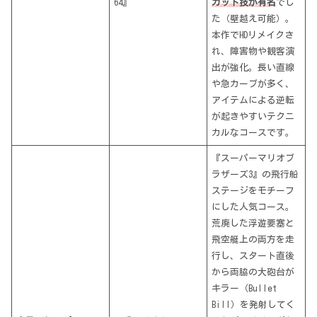
64』
カット技が有名
でし
た（壁越え可能）。
本作でHDリメイクさ
れ、障害物や観客演
出が強化。長い直線
や急カーブが多く、
アイテムによる逆転
が起きやすいテクニ
カルなコースです。
『スーパーマリオブ
ラザーズ3』の飛行船
ステージをモチーフ
にした人気コース​。
荒廃した浮遊要塞と
飛空艇上の両方を走
行し、スタート直後
から両脇の大砲台が
キラー（Bullet
Bill）を発射してく