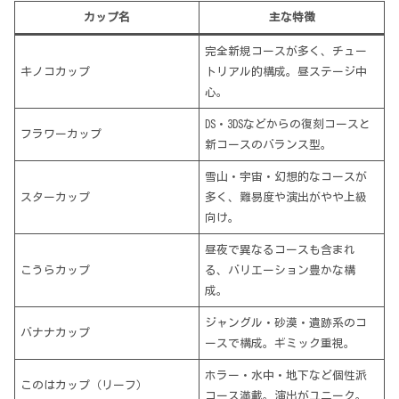
カップ名
主な特徴
完全新規コースが多く、チュー
キノコカップ
トリアル的構成。昼ステージ中
心。
DS・3DSなどからの復刻コースと
フラワーカップ
新コースのバランス型。
雪山・宇宙・幻想的なコースが
スターカップ
多く、難易度や演出がやや上級
向け。
昼夜で異なるコースも含まれ
こうらカップ
る、バリエーション豊かな構
成。
ジャングル・砂漠・遺跡系のコ
バナナカップ
ースで構成。ギミック重視。
ホラー・水中・地下など個性派
このはカップ（リーフ）
コース満載。演出がユニーク。