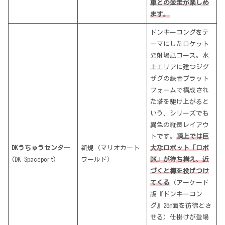
車との並走が楽しめ
ます。
ドンキーコングをテ
ーマにしたロケット
発射場風コース。水
上エリアに建つジグ
ザグの鉄骨プラット
フォームで構成され
た塔を駆け上がると
いう、シリーズでも
異色の縦長レイアウ
トです。
頂上では巨
DKうちゅうセンター
新規（マリオカート
大なロボット「ロボ
(DK Spaceport)
ワールド）
DK」が待ち構え、近
づくと樽を投げつけ
てくる
（アーケード
版『ドンキーコン
グ』25m面を彷彿とさ
せる）仕掛けが登場