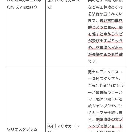
ヘイホーカーニバル
3DS『マリオカート
来の石像や絨毯模様
(Shy Guy Bazaar)
7』
など異国情緒あふれ
る装飾が施されてい
ます。
狭い市街地を
縫うように進み、壺
を壊すと中からヘビ
が飛び出すギミック
や、空飛ぶヘイホー
が登場するのも特徴
です​。
泥土のモトクロスコ
ース風スタジアム。
全長1591mと当時シリ
ーズ最長級のコース
で​、起伏の激しい連
続ジャンプ台やバン
クカーブが連続しま
す。
開始直後の大ジ
N64『マリオカート
ャンプではショート
ワリオスタジアム