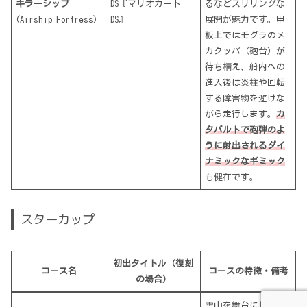
キラーシップ
DS『マリオカート
るなどスリリングな
(Airship Fortress)
DS』
展開が魅力です。甲
板上ではモグラのメ
カクッパ（砲台）が
待ち構え、船内への
進入後は炎柱や回転
する障害物を避けな
がら走行します。
カ
タパルトで砲弾のよ
うに射出されるダイ
ナミックなギミック
も健在です。
スターカップ
初出タイトル（復刻
コース名
コースの特徴・備考
の場合）
雪山を舞台にしたコ