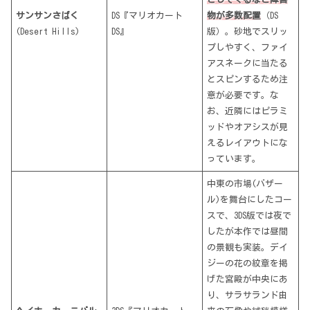
サンサンさばく
DS『マリオカート
物が多数配置
（DS
(Desert Hills)
DS』
版）。砂地でスリッ
プしやすく、ファイ
アスネークに当たる
とスピンするため注
意が必要です。な
お、近隣にはピラミ
ッドやオアシスが見
えるレイアウトにな
っています。
中東の市場(バザー
ル)を舞台にしたコー
スで、3DS版では夜で
したが本作では昼間
の景観も実装。デイ
ジーの花の紋章を掲
げた宮殿が中央にあ
り、サラサランド由