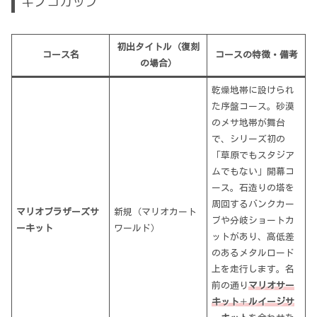
キノコカップ
初出タイトル（復刻
コース名
コースの特徴・備考
の場合）
乾燥地帯に設けられ
た序盤コース。砂漠
のメサ地帯が舞台
で、シリーズ初の
「草原でもスタジア
ムでもない」開幕コ
ース。石造りの塔を
周回するバンクカー
マリオブラザーズサ
新規（マリオカート
ブや分岐ショートカ
ーキット
ワールド）
ットがあり、高低差
のあるメタルロード
上を走行します。名
前の通り
マリオサー
キット
＋
ルイージサ