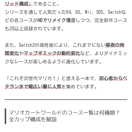
リッド構成
」
であること。
シリーズを通して人気だった64、DS、Wii、3DS、Switchな
どの名コースが
HDでリメイク復活
しつつ、完全新作コース
も20以上収録されています。
また、Switch2の高性能により、これまでにない
昼夜の時
間変化
や
マップギミックの動的変化
など、よりダイナミッ
クなレースが楽しめるように進化しています。
「これぞ次世代マリカ！」と言える一本で、
初心者からベ
テランまで幅広い層に人気
を集めています。
マリオカートワールドのコース一覧は何種類？
全カップ構成を解説