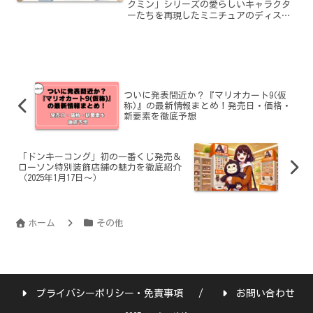
クミン」シリーズの愛らしいキャラクタ
ーたちを再現したミニチュアのディスプ
レイ商品で、多くのファンに愛されてい
ます。その精巧な作りと癒し効果のある
デザインは、インテリアとしても人気を
博しており、特にコレク...
ついに発表間近か？『マリオカート9(仮
称)』の最新情報まとめ！発売日・価格・
新要素を徹底予想
「ドンキーコング」初の一番くじ発売＆
ローソン特別装飾店舗の魅力を徹底紹介
（2025年1月17日～）
ホーム
その他
プライバシーポリシー・免責事項
お問い合わせ