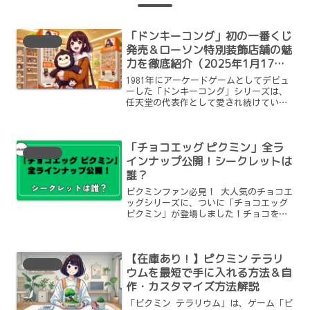
「ドンキーコング」初の一番くじ
その他
発売＆ローソン特別装飾店舗の魅
力を徹底紹介（2025年1月17日
～）
1981年にアーケードゲームとしてデビュ
ーした「ドンキーコング」シリーズは、
任天堂の代表作として愛され続けていま
す。今回、シリーズ初の一番くじが2025
年1月17日（金）に発売されるというニ
ュースが発表され、ファンの間で大きな
「チョコエッグ ピクミン」全ラ
話題となってい...
その他
インナップ公開！シークレットは
誰？
ピクミンファン必見！ 大人気のチョコエ
ッグシリーズに、ついに「チョコエッグ
ピクミン」が登場しました！チョコを割
ると、中からピクミンたちのフィギュア
が登場！しかも今回は、「ピクミン4」の
キャラも加わり、ファンにはたまらない
【在庫あり！】ピクミン テラリ
ラインナップになっ...
その他
ウムを最短で手に入れる方法＆自
作・カスタマイズ方法解説
「ピクミン テラリウム」は、ゲーム「ピ