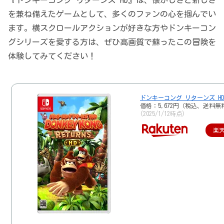
『ドンキーコング リターンズ HD』は、懐かしさと新しさ
を兼ね備えたゲームとして、多くのファンの心を掴んでい
ます。横スクロールアクションが好きな方やドンキーコン
グシリーズを愛する方は、ぜひ高画質で蘇ったこの冒険を
体験してみてください！
ドンキーコング リターンズ HD
価格：5,672円（税込、送料無
(2025/1/12時点)
楽